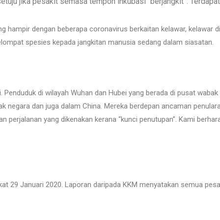
rsetuju jika pesakit semasa tempoh inkubasi “berjangkit”. Terdap
g hampir dengan beberapa coronavirus berkaitan kelawar, kelawar
elompat spesies kepada jangkitan manusia sedang dalam siasatan.
asi. Penduduk di wilayah Wuhan dan Hubei yang berada di pusat wab
yak negara dan juga dalam China. Mereka berdepan ancaman penular
an perjalanan yang dikenakan kerana “kunci penutupan”. Kami berhar
at 29 Januari 2020. Laporan daripada KKM menyatakan semua pesakit 