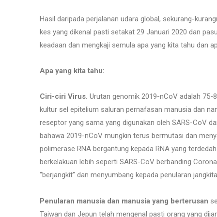
Hasil daripada perjalanan udara global, sekurang-kuran
kes yang dikenal pasti setakat 29 Januari 2020 dan pa
keadaan dan mengkaji semula apa yang kita tahu dan ap
Apa yang kita tahu:
Ciri-ciri Virus.
Urutan genomik 2019-nCoV adalah 75-80
kultur sel epitelium saluran pernafasan manusia dan 
reseptor yang sama yang digunakan oleh SARS-CoV d
bahawa 2019-nCoV mungkin terus bermutasi dan menyes
polimerase RNA bergantung kepada RNA yang terdedah 
berkelakuan lebih seperti SARS-CoV berbanding Coronav
“berjangkit” dan menyumbang kepada penularan jangkitan
Penularan manusia dan manusia yang berterusan
se
Taiwan dan Jepun telah mengenal pasti orang yang dijan