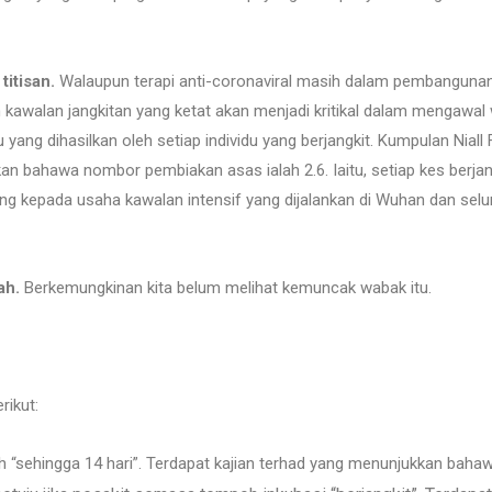
itisan.
Walaupun terapi anti-coronaviral masih dalam pembangunan
dan kawalan jangkitan yang ketat akan menjadi kritikal dalam mengaw
u yang dihasilkan oleh setiap individu yang berjangkit. Kumpulan Ni
kan bahawa nombor pembiakan asas ialah 2.6. Iaitu, setiap kes berjang
ng kepada usaha kawalan intensif yang dijalankan di Wuhan dan selu
ah.
Berkemungkinan kita belum melihat kemuncak wabak itu.
rikut:
ehingga 14 hari”. Terdapat kajian terhad yang menunjukkan bahawa ju