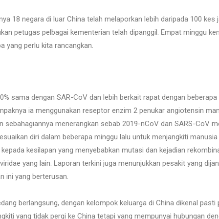
gnya 18 negara di luar China telah melaporkan lebih daripada 100 ke
sukan petugas pelbagai kementerian telah dipanggil. Empat minggu k
a yang perlu kita rancangkan.
% sama dengan SAR-CoV dan lebih berkait rapat dengan beberapa c
nampaknya ia menggunakan reseptor enzim 2 penukar angiotensin man
an sebahagiannya menerangkan sebab 2019-nCoV dan SARS-CoV me
uaikan diri dalam beberapa minggu lalu untuk menjangkiti manusia
kepada kesilapan yang menyebabkan mutasi dan kejadian rekombin
iridae yang lain. Laporan terkini juga menunjukkan pesakit yang di
 ini yang berterusan.
dang berlangsung, dengan kelompok keluarga di China dikenal pasti
gkiti yang tidak pergi ke China tetapi yang mempunyai hubungan den