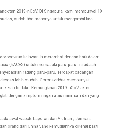
s jangkitan 2019-nCoV. Di Singapura, kami mempunyai 10
emudian, sudah tiba masanya untuk mengambil kira
oronavirus kelawar. Ia merambat dengan baik dalam
usia (hACE2) untuk memasuki paru-paru. Ini adalah
nyebabkan radang paru-paru. Terdapat cadangan
 dengan lebih mudah. Coronaviridae mempunyai
an kerap berlaku. Kemungkinan 2019-nCoV akan
jangkiti dengan simptom ringan atau minimum dan yang
 pada awal wabak. Laporan dari Vietnam, Jerman,
gan orang dari China yang kemudiannya dikenal pasti