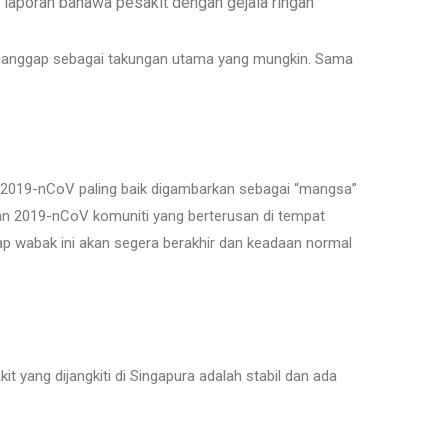
at laporan bahawa pesakit dengan gejala ringan
 dianggap sebagai takungan utama yang mungkin. Sama
ak 2019-nCoV paling baik digambarkan sebagai “mangsa”
an 2019-nCoV komuniti yang berterusan di tempat
ap wabak ini akan segera berakhir dan keadaan normal
yang dijangkiti di Singapura adalah stabil dan ada