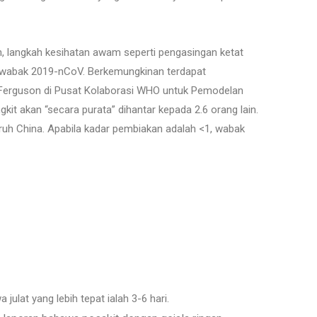
, langkah kesihatan awam seperti pengasingan ketat
al wabak 2019-nCoV. Berkemungkinan terdapat
all Ferguson di Pusat Kolaborasi WHO untuk Pemodelan
kit akan “secara purata” dihantar kepada 2.6 orang lain.
ruh China. Apabila kadar pembiakan adalah <1, wabak
lat yang lebih tepat ialah 3-6 hari.