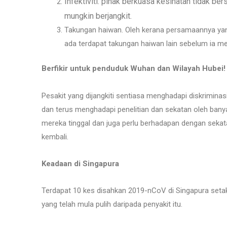
Infektiviti: pihak berkuasa kesihatan tidak be
mungkin berjangkit.
Takungan haiwan. Oleh kerana persamaannya yan
ada terdapat takungan haiwan lain sebelum ia m
Berfikir untuk penduduk Wuhan dan Wilayah Hubei!
Pesakit yang dijangkiti sentiasa menghadapi diskrimin
dan terus menghadapi penelitian dan sekatan oleh ban
mereka tinggal dan juga perlu berhadapan dengan sekat
kembali.
Keadaan di Singapura
Terdapat 10 kes disahkan 2019-nCoV di Singapura setak
yang telah mula pulih daripada penyakit itu.